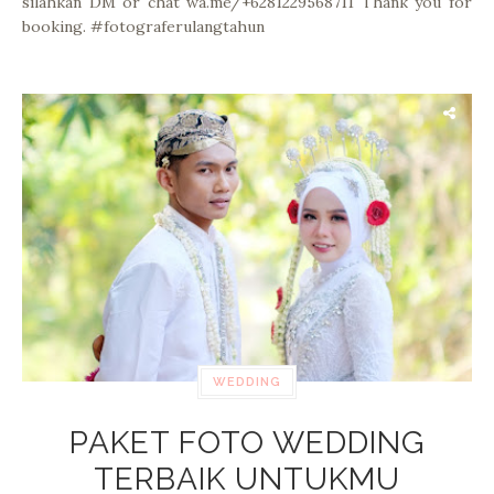
silahkan DM or chat wa.me/+6281229568711 Thank you for
booking. #fotograferulangtahun
WEDDING
PAKET FOTO WEDDING
TERBAIK UNTUKMU