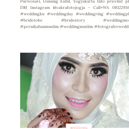
Purwosari, Gunung Kidul, Yogyakarta Info pricelist p
DM Instagram @cakrafotojogja - Call+WA 08122956
#weddingku #weddingday #weddingring #weddingp
#bridetobe #bridestory #weddingmos
#pernikahanmuslim #weddingmuslim #fotograferwedd
WEDDING