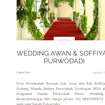
WEDDING
WEDDING AWAN & SOFFIY
PURWODADI
Cakra Foto
Agustus 17
Foto Pernikahan Resepsi Kak Awan dan Kak Soffiya
Gedung Wisuda Budaya Purwodadi, Grobogan. MUA @
Pengantin Yunani Purwodadi Photo Weddin
@cakrafotojogja Info harga please WA 081229568711 
anda yang butuh Fotografer