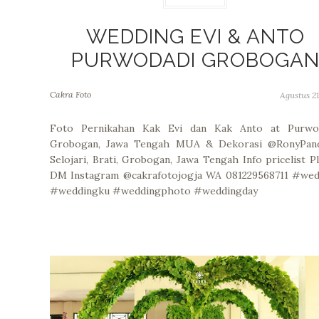
WEDDING EVI & ANTO
PURWODADI GROBOGA
Cakra Foto
Agustus 21
Foto Pernikahan Kak Evi dan Kak Anto at Purwod
Grobogan, Jawa Tengah MUA & Dekorasi @RonyPan
Selojari, Brati, Grobogan, Jawa Tengah Info pricelist P
DM Instagram @cakrafotojogja WA 081229568711 #wed
#weddingku #weddingphoto #weddingday