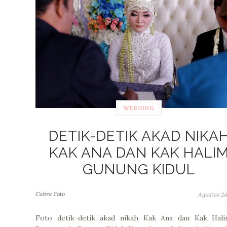
WEDDING
DETIK-DETIK AKAD NIKA
KAK ANA DAN KAK HALI
GUNUNG KIDUL
Cakra Foto
Agustus 24
Foto detik-detik akad nikah Kak Ana dan Kak Hali