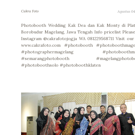
Cakra Foto
Agustus 04
Photobooth Wedding Kak Dea dan Kak Monty di Plat
Borobudur Magelang, Jawa Tengah Info pricelist Plea
Instagram @cakrafotojogja WA 081229568711 Visit ou
www.cakrafoto.com #photobooth #photoboothmage
#photographermagelang #photoboothmu
#semarangphotobooth #magelangphotobo
#photoboothsolo #photoboothklaten