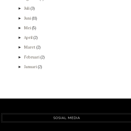
Juli
(3)
►
Juni
(11)
►
Mei
(5)
►
April
(2)
►
Maret
(2)
►
Februari
(2)
►
Januari
(2)
►
SOSIAL MEDIA