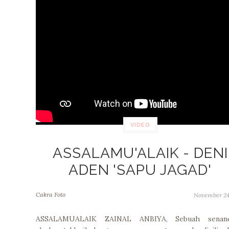
VIDEO
ASSALAMU'ALAIK - DENI
ADEN 'SAPU JAGAD'
Cakra Foto
November 24
ASSALAMUALAIK ZAINAL ANBIYA, Sebuah senan