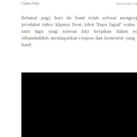
Cakra Foto
November 24
Selamat pagi, hari ini kami telah selesai mengerj
produksi video klipnya Deni Aden 'Sapu Jagad' walau
satu lagu yang selesai kita kerjakan dalam edi
Alhamdulillah mendapatkan respon dan komentar yang 
hasil