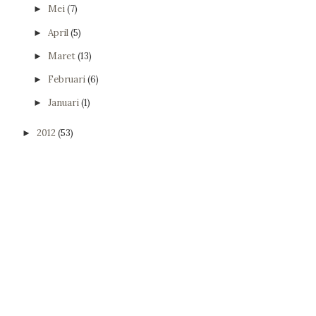
Mei
(7)
►
April
(5)
►
Maret
(13)
►
Februari
(6)
►
Januari
(1)
►
2012
(53)
►