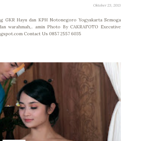
Oktober 23, 2013
ing GKR Hayu dan KPH Notonegoro Yogyakarta Semoga
 dan warahmah,.. amin Photo By CAKRAFOTO Executive
gspot.com Contact Us 0857 2557 6035