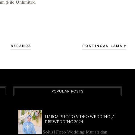
m (File Unlimited
BERANDA
POSTINGAN LAMA
POPULAR POSTS
HARGA PHOTO VIDEO WEDDING /
PREWEDDING 2024
Solusi Foto Wedding Murah dan