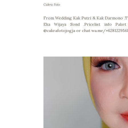
Cakra Foto
From Wedding Kak Putri & Kak Darmono .T
Eka Wijaya Sond .Pricelist info Pak
@cakrafotojogja or chat wa.me/+628122956