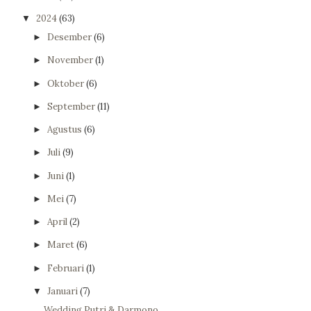
2024
(63)
▼
Desember
(6)
►
November
(1)
►
Oktober
(6)
►
September
(11)
►
Agustus
(6)
►
Juli
(9)
►
Juni
(1)
►
Mei
(7)
►
April
(2)
►
Maret
(6)
►
Februari
(1)
►
Januari
(7)
▼
Wedding Putri & Darmono