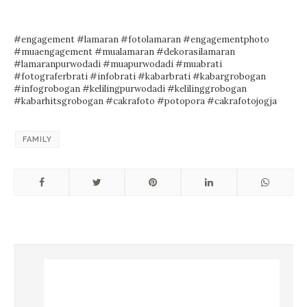
#engagement
#lamaran
#fotolamaran
#engagementphoto
#muaengagement
#mualamaran
#dekorasilamaran
#lamaranpurwodadi
#muapurwodadi
#muabrati
#fotograferbrati
#infobrati
#kabarbrati
#kabargrobogan
#infogrobogan
#kelilingpurwodadi
#kelilinggrobogan
#kabarhitsgrobogan
#cakrafoto
#potopora
#cakrafotojogja
FAMILY