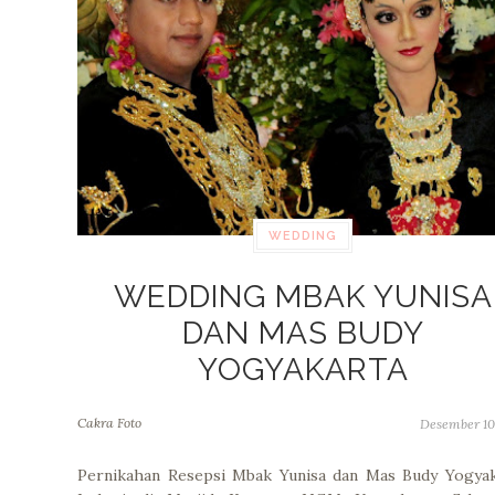
WEDDING
WEDDING MBAK YUNISA
DAN MAS BUDY
YOGYAKARTA
Cakra Foto
Desember 10
Pernikahan Resepsi Mbak Yunisa dan Mas Budy Yogyak