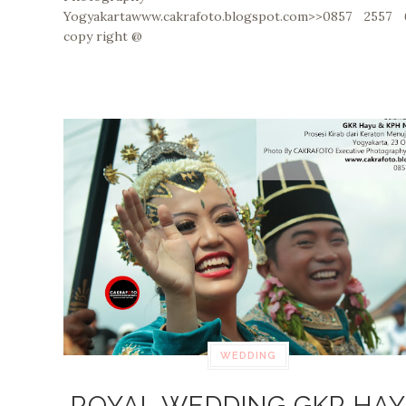
Yogyakartawww.cakrafoto.blogspot.com>>0857 2557 
copy right @
WEDDING
ROYAL WEDDING GKR HA