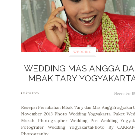
WEDDING
WEDDING MAS ANGGA D
MBAK TARY YOGYAKART
Cakra Foto
November 10
Resepsi Pernikahan Mbak Tary dan Mas AnggaYogyakart
November 2013 Photo Wedding Yogyakarta, Paket Wed
Murah, Photographer Wedding Pre Wedding Yogyaka
Fotografer Wedding YogyakartaPhoto By CAKRA
Photography