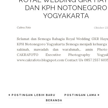
DAN KPH NOTONEGORO
YOGYAKARTA
Cakra Foto
Oktober 23
Selamat dan Semoga Bahagia Royal Wedding GKR Hayu
KPH Notonegoro Yogyakarta Semoga menjadi keluarga 
sakinah, mawadah dan warahmah,.. amin Phot
CAKRAFOTO Executive Photography Yogyak
www.cakrafoto.blogspot.com Contact Us 0857 2557 603
POSTINGAN LEBIH BARU
POSTINGAN LAMA
BERANDA