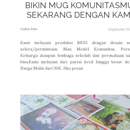
BIKIN MUG KOMUNITASM
SEKARANG DENGAN KAM
Cakra Foto
September 19
Kami melayani produksi MUG dengan desain se
selera/permintaan, Mau Model Komunitas, Perso
Keluarga ataupun lembaga sekolah dan perusahaan sa
bisa.Kami melayani dari partai kecil hingga besar d
Harga Mulai dari 30K. Jika pesan