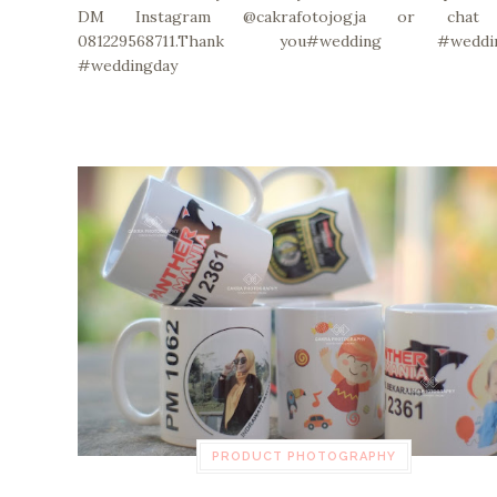
DM Instagram @cakrafotojogja or chat
081229568711.Thank you#wedding #weddi
#weddingday
PRODUCT PHOTOGRAPHY