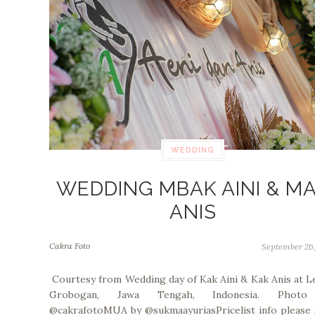
WEDDING
WEDDING MBAK AINI & M
ANIS
Cakra Foto
September 26
Courtesy from Wedding day of Kak Aini & Kak Anis at L
Grobogan, Jawa Tengah, Indonesia. Phot
@cakrafotoMUA by @sukmaayuriasPricelist info please