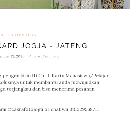
UCT PHOTOGRAPHY
 CARD JOGJA - JATENG
ember 12, 2020
Post Comment
ng pengen bikin ID Card, Kartu Mahasiswa/Pelajar
 solusinya untuk membantu anda mewujudkan
arga terjangkau dan bisa menerima pesanan
ami @cakrafotojoga or chat wa 081229568711