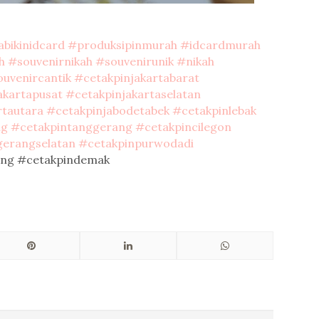
abikinidcard
#produksipinmurah
#idcardmurah
h
#souvenirnikah
#souvenirunik
#nikah
uvenircantik
#cetakpinjakartabarat
akartapusat
#cetakpinjakartaselatan
rtautara
#cetakpinjabodetabek
#cetakpinlebak
ng
#cetakpintanggerang
#cetakpincilegon
gerangselatan
#cetakpinpurwodadi
ang #cetakpindemak