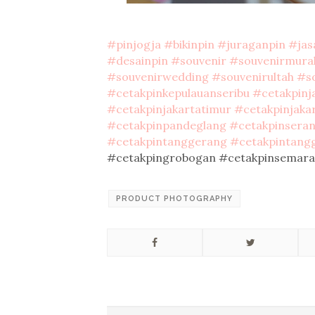
#pinjogja
#bikinpin
#juraganpin
#jas
#desainpin
#souvenir
#souvenirmura
#souvenirwedding
#souvenirultah
#so
#cetakpinkepulauanseribu
#cetakpinj
#cetakpinjakartatimur
#cetakpinjaka
#cetakpinpandeglang
#cetakpinsera
#cetakpintanggerang
#cetakpintang
#cetakpingrobogan #cetakpinsemar
PRODUCT PHOTOGRAPHY