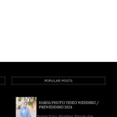
POPULAR POSTS
HARGA PHOTO VIDEO WEDDING /
PREWEDDING 2024
Solusi Foto Wedding Murah dan