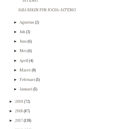
JATENG
JASA BIKIN PIN JOGJA-JATENG
Agustus
(2)
►
Juli
(3)
►
Juni
(6)
►
Mei
(6)
►
April
(4)
►
Maret
(8)
►
Februari
(5)
►
Januari
(5)
►
2019
(72)
►
2018
(87)
►
2017
(138)
►