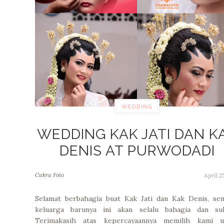
WEDDING
WEDDING KAK JATI DAN K
DENIS AT PURWODADI
Cakra Foto
April 25
Selamat berbahagia buat Kak Jati dan Kak Denis, se
keluarga barunya ini akan selalu bahagia dan suk
Terimakasih atas kepercayaannya memilih kami u