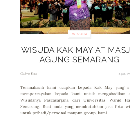
WISUDA
WISUDA KAK MAY AT MASJ
AGUNG SEMARANG
Cakra Foto
April 25
Terimakasih kami ucapkan kepada Kak May yang s
mempercayakan kepada kami untuk mengabadikan a
Wisudanya Pascasarjana dari Universitas Wahid Ha
Semarang. Buat anda yang membutuhkan jasa foto wi
untuk pribadi/personal maupun group, kami