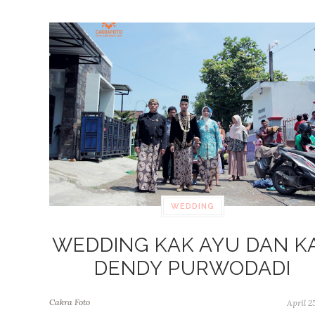
WEDDING
WEDDING KAK AYU DAN K
DENDY PURWODADI
Cakra Foto
April 25