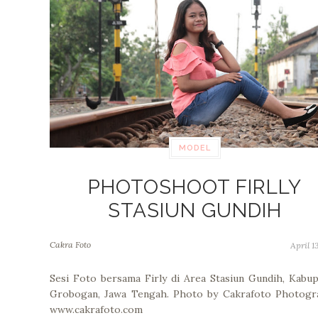
MODEL
PHOTOSHOOT FIRLLY
STASIUN GUNDIH
Cakra Foto
April 1
Sesi Foto bersama Firly di Area Stasiun Gundih, Kabu
Grobogan, Jawa Tengah. Photo by Cakrafoto Photogr
www.cakrafoto.com