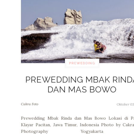
PREWEDDING
PREWEDDING MBAK RIND
DAN MAS BOWO
Cakra Foto
Oktober 03
Prewedding Mbak Rinda dan Mas Bowo Lokasi di Pa
Klayar Pacitan, Jawa Timur, Indonesia Photo by Cakr
Photography Yogyakarta H