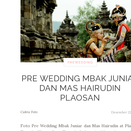
PREWEDDING
PRE WEDDING MBAK JUNI
DAN MAS HAIRUDIN
PLAOSAN
Cakra Foto
Desember 22
Foto Pre Wedding Mbak Juniar dan Mas Hairudin at Pl