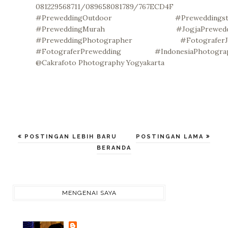
081229568711/089658081789/767ECD4F
#PreweddingOutdoor #Preweddingstu
#PreweddingMurah #JogjaPrewedd
#PreweddingPhotographer #FotograferJo
#FotograferPrewedding #IndonesiaPhotogra
@Cakrafoto Photography Yogyakarta
POSTINGAN LEBIH BARU
POSTINGAN LAMA
BERANDA
MENGENAI SAYA