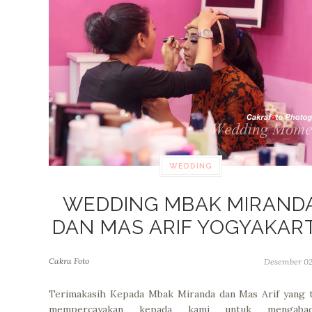
WEDDING
WEDDING MBAK MIRAND
DAN MAS ARIF YOGYAKAR
Cakra Foto
Desember 02
Terimakasih Kepada Mbak Miranda dan Mas Arif yang 
mempercayakan kepada kami untuk mengabad