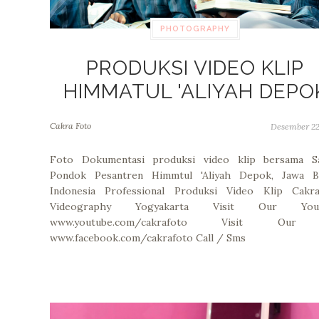
PHOTOGRAPHY
PRODUKSI VIDEO KLIP
HIMMATUL 'ALIYAH DEPO
Cakra Foto
Desember 22
Foto Dokumentasi produksi video klip bersama Sa
Pondok Pesantren Himmtul 'Aliyah Depok, Jawa Ba
Indonesia Professional Produksi Video Klip Cakra
Videography Yogyakarta Visit Our Yout
www.youtube.com/cakrafoto Visit Our
www.facebook.com/cakrafoto Call / Sms