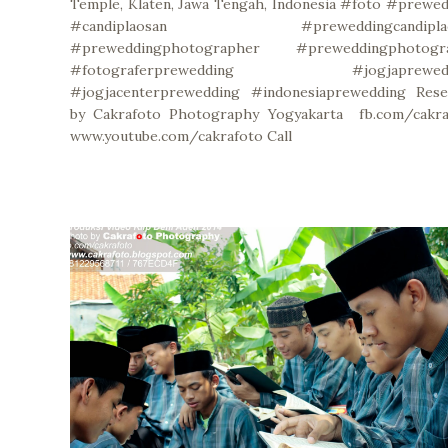
Temple, Klaten, Jawa Tengah, Indonesia #foto #prewe
#candiplaosan #preweddingcandiplao
#preweddingphotographer #preweddingphotogr
#fotograferprewedding #jogjaprewedd
#jogjacenterprewedding #indonesiaprewedding Rese
by Cakrafoto Photography Yogyakarta fb.com/cakra
www.youtube.com/cakrafoto Call