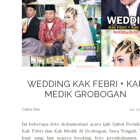
WEDDING
WEDDING KAK FEBRI + KA
MEDIK GROBOGAN
Cakra Foto
Juli 2
Ini beberapa foto dokumentasi acara Ijab Qabul Perni
Kak Febri dan Kak Medik di Grobogan, Jawa Tengah. 
buat yang lain segera booking foto pernikahanmu, 