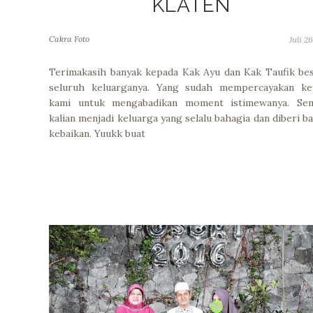
KLATEN
Cakra Foto
Juli 2
Terimakasih banyak kepada Kak Ayu dan Kak Taufik be
seluruh keluarganya. Yang sudah mempercayakan ke
kami untuk mengabadikan moment istimewanya. Se
kalian menjadi keluarga yang selalu bahagia dan diberi b
kebaikan. Yuukk buat