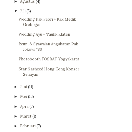
Agustus
(4)
►
Juli
(5)
▼
Wedding Kak Febri + Kak Medik
Grobogan
Wedding Ayu + Taufik Klaten
Reuni & Syawalan Angakatan Pak
Jokowi "80
Photobooth FOSBAT Yogyakarta
Star Nasheed Hong Kong Konser
Senayan
Juni
(11)
►
Mei
(13)
►
April
(7)
►
Maret
(1)
►
Februari
(7)
►