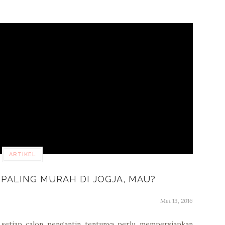
ARTIKEL
PALING MURAH DI JOGJA, MAU?
Mei 13, 2016
 setiap calon pengantin tentunya perlu mempersiapkan