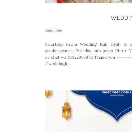
WEDDI
Cakra Foto
Courtesy From Wedding Kak Dyah & K
@sukmaayurias.Pricelist info paket Photo
or chat wa 081229568711.Thank you ------
#weddingku