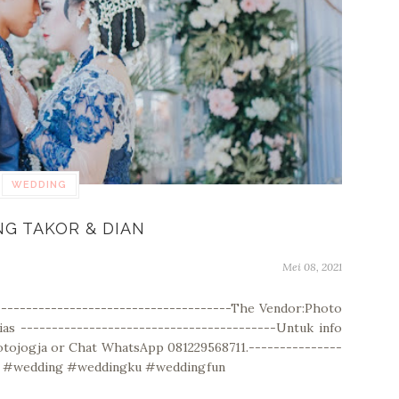
WEDDING
G TAKOR & DIAN
Mei 08, 2021
------------------------------------The Vendor:Photo
s -----------------------------------------Untuk info
fotojogja or Chat WhatsApp 081229568711.---------------
ss #wedding #weddingku #weddingfun