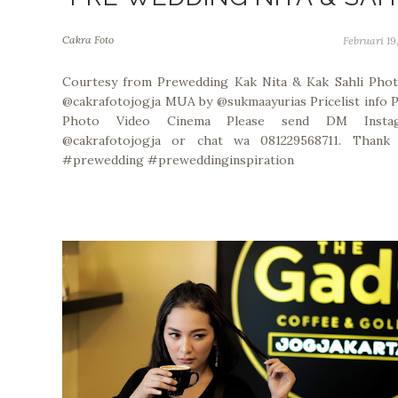
Cakra Foto
Februari 19
Courtesy from Prewedding Kak Nita & Kak Sahli Phot
@cakrafotojogja MUA by @sukmaayurias Pricelist info 
Photo Video Cinema Please send DM Insta
@cakrafotojogja or chat wa 081229568711. Thank 
#prewedding #preweddinginspiration