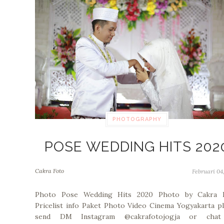
PHOTOGRAPHY
POSE WEDDING HITS 202
Cakra Foto
Februari 04
Photo Pose Wedding Hits 2020 Photo by Cakra 
Pricelist info Paket Photo Video Cinema Yogyakarta p
send DM Instagram @cakrafotojogja or cha