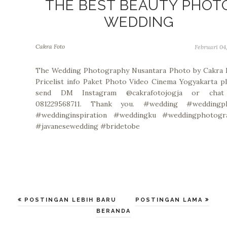
THE BEST BEAUTY PHOT
WEDDING
Cakra Foto
Februari 04
The Wedding Photography Nusantara Photo by Cakra 
Pricelist info Paket Photo Video Cinema Yogyakarta p
send DM Instagram @cakrafotojogja or cha
081229568711. Thank you. #wedding #weddingp
#weddinginspiration #weddingku #weddingphotogr
#javanesewedding #bridetobe
POSTINGAN LEBIH BARU
POSTINGAN LAMA
BERANDA