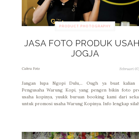
PRODUCT PHOTOGRAPHY
JASA FOTO PRODUK USA
JOGJA
Cakra Foto
Februari 07
Jangan lupa Ngopi Dulu,... Ough ya buat kalian 
Pengusaha Warung Kopi, yang pengen bikin foto pr
usaha kopinya, yuukk buruan booking kami dari seka
untuk promosi usaha Warung Kopinya. Info lengkap sila