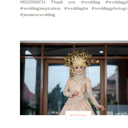
081229568711. Thank you. #wedding #weddingp
#weddinginspiration #weddingku #weddingphotogr
#javanesewedding
WEDDING