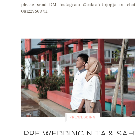
please send DM Instagram @cakrafotojogja or cha
081229568711.
PREWEDDING
PRE WEDDING NITA & SAH