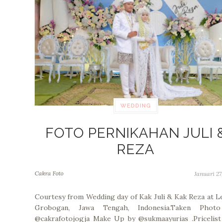
WEDDING
FOTO PERNIKAHAN JULI 
REZA
Cakra Foto
Januari 27
Courtesy from Wedding day of Kak Juli & Kak Reza at L
Grobogan, Jawa Tengah, Indonesia.Taken Phot
@cakrafotojogja Make Up by @sukmaayurias .Pricelist