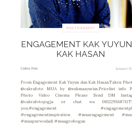
PHOTOGRAPHY
ENGAGEMENT KAK YUYUN
KAK HASAN
Cakra Foto
Januari 13
From Engagement Kak Yuyun dan Kak Hasan.Taken Phot
@cakrafoto MUA by @sukmaayurias.Pricelist info P
Photo Video Cinema Please Send DM Insta
@cakrafotojogja or chat wa 081229568711.T
you.#engagement #engagementph
#engagementinspiration #muaengagement #mua
#muapurwodadi #muagrobogan