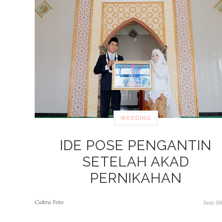
WEDDING
IDE POSE PENGANTIN
SETELAH AKAD
PERNIKAHAN
Cakra Foto
Juni 06