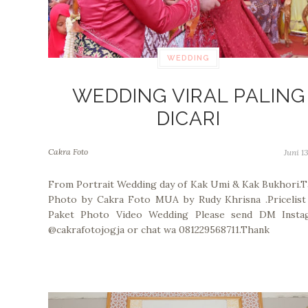
WEDDING
WEDDING VIRAL PALING
DICARI
Cakra Foto
Juni 13
From Portrait Wedding day of Kak Umi & Kak Bukhori.
Photo by Cakra Foto MUA by Rudy Khrisna .Pricelist
Paket Photo Video Wedding Please send DM Insta
@cakrafotojogja or chat wa 081229568711.Thank