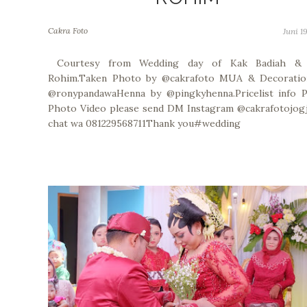
Cakra Foto
Juni 19
Courtesy from Wedding day of Kak Badiah &
Rohim.Taken Photo by @cakrafoto MUA & Decoratio
@ronypandawaHenna by @pingkyhenna.Pricelist info P
Photo Video please send DM Instagram @cakrafotojog
chat wa 081229568711Thank you#wedding