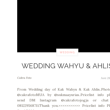
WEDDING
WEDDING WAHYU & AHLI
Cakra Foto
Juni 28
From Wedding day of Kak Wahyu & Kak Ahlis..Phot
@cakrafotoMUA by @sukmaayurias..Pricelist info pl
send DM Instagram @cakrafotojogja or cha
081229568711.Thank you.>>>>>>>>>>> Pricelist info P