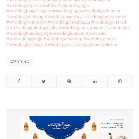
#weddingday
#cakrafoto
#cakrafotojogja
#weddingbanjarnegara
#weddingjogja
#weddingkebumen
#weddingrembang
#weddingmagelang
#weddingpurwokerto
#weddingwonosobo
#weddingpurbalingga
#weddingportrait
#preweddingphotography
#weddingphotography
#weddingbali
#weddingbandung
#preweddinglombok
#prewedd
#preweddingjogja
#weddingsemarang
#weddingdemak
#weddingsurabaya
#weddinggown
#engagementphotos
WEDDING