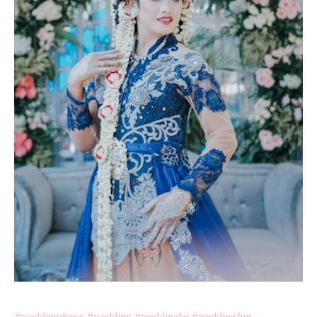
#weddingdress
#wedding
#weddingku
#weddingfun