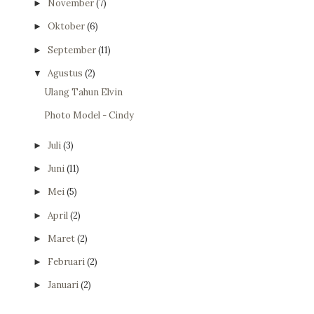
November
(7)
►
Oktober
(6)
►
September
(11)
►
Agustus
(2)
▼
Ulang Tahun Elvin
Photo Model - Cindy
Juli
(3)
►
Juni
(11)
►
Mei
(5)
►
April
(2)
►
Maret
(2)
►
Februari
(2)
►
Januari
(2)
►