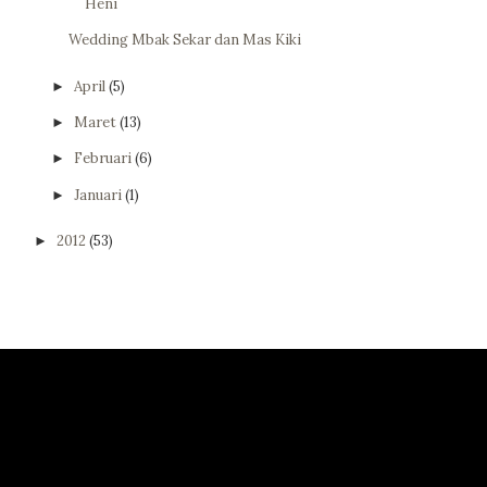
Heni
Wedding Mbak Sekar dan Mas Kiki
April
(5)
►
Maret
(13)
►
Februari
(6)
►
Januari
(1)
►
2012
(53)
►