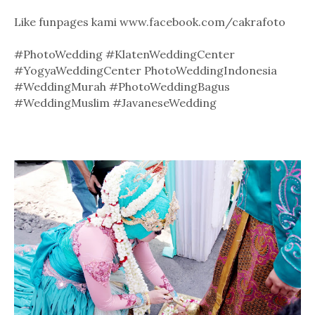
Like funpages kami www.facebook.com/cakrafoto
#PhotoWedding #KlatenWeddingCenter
#YogyaWeddingCenter PhotoWeddingIndonesia
#WeddingMurah #PhotoWeddingBagus
#WeddingMuslim #JavaneseWedding