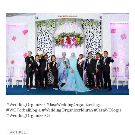
#WeddingOrganizer #JasaWeddingOrganizerJogja
#WOTerbaikJogja #WeddingOrganizerMurah #JasaWOJogja
#WeddingOrganizerOk
ARTIKEL