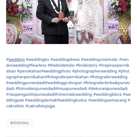
#
wedding
#
weddingku
#
weddingdress
#
weddingcinematic
#
ven
dorwedding
#
fearless
#
thebridetobe
#
bridestory
#
Inspirasipernik
ahan
#
pernikahan
#
weddingphoto
#
photographerwedding
#
phot
ographerpernikahan
#
fotograferpernikahan
#
fotograferwedding
#
weddingpurwodadi
#
weddinggrobogan
#
fotograferterbaikpurwo
dadi
#
fotovideopurwodadi
#
muapurwodadi
#
dekorasipurwodadi
#
riaspengantinpurwodadi
#
cinematicwedding
#
weddingblora
#
we
ddingpati
#
weddingdemak
#
weddingkudus
#
weddingsemarang
#
cakrafoto
#
cakrafotojogja
WEDDING