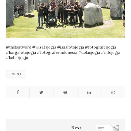
#thelostword #wisatajogja #jasafotojogja #fotograferjogja
#hargafotojogja #fotograferindonesia #dolanjogja #infojogja
#kabarjogja
EVENT
Next