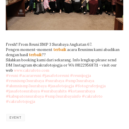
Fresh!! From Reuni SMP 3 Surabaya Angkatan 67.
Pengen moment-moment
terbaik
acara Reunimu kami abadikan
dengan hasil
terbaik
??
Silahkan booking kami dari sekarang. Info lengkap please send
DM Instagram @cakrafotojogja or WA 081229568711 - visit our
web
www.cakrafoto.com
#
reuni
#
acarareuni
#
jasafotoreuni
#
reunijogja
#
reunismp3surabaya
#
surabaya
#
smp3surabaya
#
alumnismp3surabaya
#
jasafotojogja
#
fotograferjogja
#
jasafotosurabaya
#
surabayahits
#
kotasurabaya
#
kabupatensurabaya
#
smp3surabayainfo
#
cakrafoto
#
cakrafotojogja
EVENT