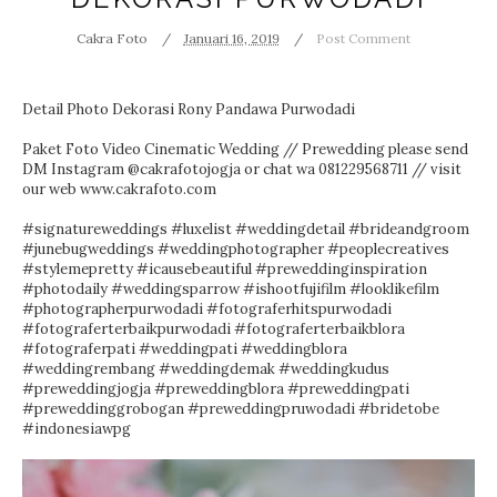
Cakra Foto
Januari 16, 2019
Post Comment
Detail Photo Dekorasi Rony Pandawa Purwodadi
Paket Foto Video Cinematic Wedding // Prewedding please send
DM Instagram @cakrafotojogja or chat wa 081229568711 // visit
our web www.cakrafoto.com
#signatureweddings
#luxelist
#weddingdetail
#brideandgroom
#junebugweddings
#weddingphotographer
#peoplecreatives
#stylemepretty
#icausebeautiful
#preweddinginspiration
#photodaily
#weddingsparrow
#ishootfujifilm
#looklikefilm
#photographerpurwodadi
#fotograferhitspurwodadi
#fotograferterbaikpurwodadi
#fotograferterbaikblora
#fotograferpati
#weddingpati
#weddingblora
#weddingrembang
#weddingdemak
#weddingkudus
#preweddingjogja
#preweddingblora
#preweddingpati
#preweddinggrobogan
#preweddingpruwodadi
#bridetobe
#indonesiawpg