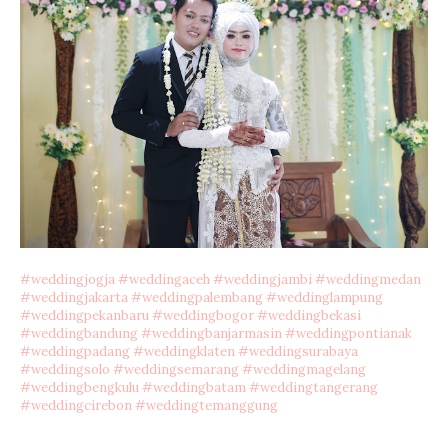
#
weddingjogja
#
weddingaceh
#
weddingjambi
#
weddingmedan
#
weddingjakarta
#
weddingpalembang
#
weddinglampung
#
weddingpekanbaru
#
weddingbogor
#
weddingbekasi
#
weddingbandung
#
weddingbanjarmasin
#
weddingpontianak
#
weddingpadang
#
weddingklaten
#
weddingsurabaya
#
weddingsolo
#
weddingsemarang
#
weddingmagelang
#
weddingbengkulu
#
weddingbatam
#
weddingtangerang
#
weddingcirebon
#
weddingtemanggung