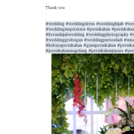
.
Thank you
.
.
#wedding
#weddingdress
#weddinghijab
#we
#weddinginspiration
#pernikahan
#pernikaha
#kreasihijabwedding
#weddingphotography
#w
#weddinggrobogan
#weddingpurwodadi
#mua
#kebayapernikahan
#gaunpernikahan
#pernik
#pernikahanmagelang
#pernikahanjepara
#per