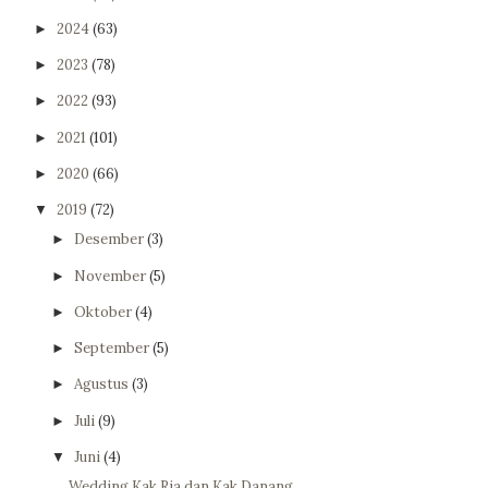
2024
(63)
►
2023
(78)
►
2022
(93)
►
2021
(101)
►
2020
(66)
►
2019
(72)
▼
Desember
(3)
►
November
(5)
►
Oktober
(4)
►
September
(5)
►
Agustus
(3)
►
Juli
(9)
►
Juni
(4)
▼
Wedding Kak Ria dan Kak Danang