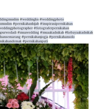
ddingmuslim
#weddingku
#weddingphoto
nmuslim
#pernikahanhijab
#inspirasipernikahan
eddingphotographer
#fotograferpernikahan
purwodadi
#muawedding
#muaakadnikah
#kebayaakadnikah
ahansemarang
#pernikahanjogja
#pernikahansolo
nikahandemak
#pernikahanpati