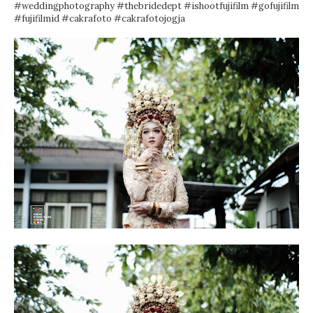
#weddingphotography
#thebridedept
#ishootfujifilm
#gofujifilm
#fujifilmid
#cakrafoto
#cakrafotojogja