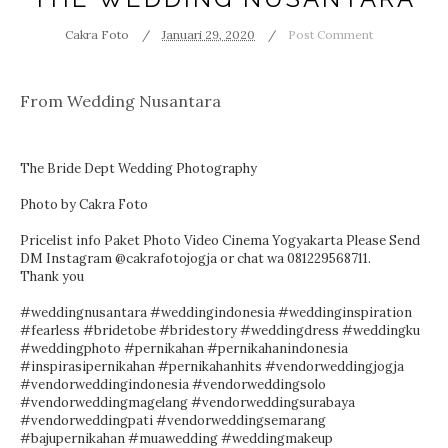
Cakra Foto
Januari 29, 2020
Post Comment
From Wedding Nusantara
The Bride Dept Wedding Photography
Photo by
Cakra Foto
Pricelist info Paket Photo Video Cinema Yogyakarta Please Send
DM Instagram @cakrafotojogja or chat wa 081229568711.
Thank you
#weddingnusantara
#weddingindonesia
#weddinginspiration
#fearless
#bridetobe
#bridestory
#weddingdress
#weddingku
#weddingphoto
#pernikahan
#pernikahanindonesia
#inspirasipernikahan
#pernikahanhits
#vendorweddingjogja
#vendorweddingindonesia
#vendorweddingsolo
#vendorweddingmagelang
#vendorweddingsurabaya
#vendorweddingpati
#vendorweddingsemarang
#bajupernikahan
#muawedding
#weddingmakeup