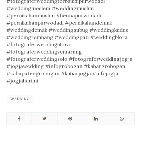
#fotograferweddingterbaikdipurwodadi
#weddingmoslem #weddingmuslim
#pernikahanmuslim #hennapurwodadi
#pernikahanpurwodadi #pernikahandemak
#weddingdemak #weddinggubug #weddingkudus
#weddingrembang #weddingpati #weddingblora
#fotograferweddingblora
#fotograferweddingsemarang
#fotograferweddingsolo #fotograferweddingjogja
#jogjawedding #infogrobogan #kabargrobogan
#kabupatengrobogan #kabarjogja #infojogja
#jogjahariini
WEDDING