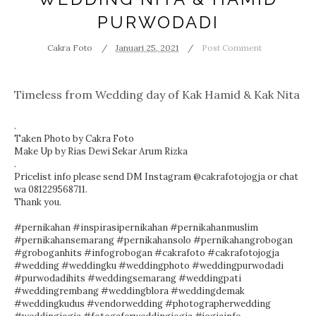
PURWODADI
Cakra Foto
Januari 25, 2021
Post Comment
Timeless from Wedding day of Kak Hamid & Kak
Nita
.
Taken Photo by
Cakra Foto
Make Up by
Rias Dewi Sekar Arum
Rizka
.
Pricelist info please send DM Instagram @cakrafotojogja or chat
wa 081229568711.
Thank you.
#pernikahan
#inspirasipernikahan
#pernikahanmuslim
#pernikahansemarang
#pernikahansolo
#pernikahangrobogan
#groboganhits
#infogrobogan
#cakrafoto
#cakrafotojogja
#wedding
#weddingku
#weddingphoto
#weddingpurwodadi
#purwodadihits
#weddingsemarang
#weddingpati
#weddingrembang
#weddingblora
#weddingdemak
#weddingkudus
#vendorwedding
#photographerwedding