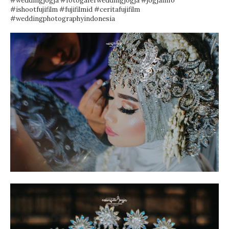
#weddingjogja
#fotogaferweddingjogja
#jogjainfo
#ishootfujifilm
#fujifilmid
#ceritafujifilm
#weddingphotographyindonesia