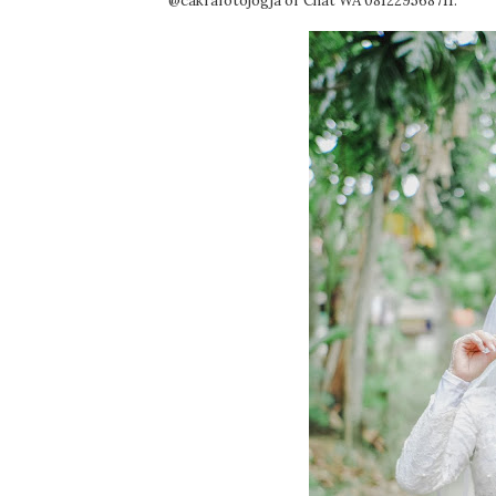
@cakrafotojogja or Chat WA 081229568711.