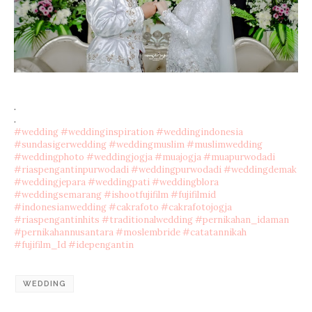
.
.
#wedding
#weddinginspiration
#weddingindonesia
#sundasigerwedding
#weddingmuslim
#muslimwedding
#weddingphoto
#weddingjogja
#muajogja
#muapurwodadi
#riaspengantinpurwodadi
#weddingpurwodadi
#weddingdemak
#weddingjepara
#weddingpati
#weddingblora
#weddingsemarang
#ishootfujifilm
#fujifilmid
#indonesianwedding
#cakrafoto
#cakrafotojogja
#riaspengantinhits
#traditionalwedding
#pernikahan_idaman
#pernikahannusantara
#moslembride
#catatannikah
#fujifilm_Id
#idepengantin
WEDDING