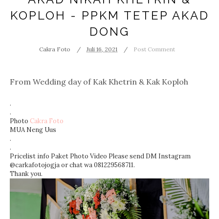
KOPLOH - PPKM TETEP AKAD
DONG
Cakra Foto
Juli 16, 2021
Post Comment
From Wedding day of Kak
Khetrin
& Kak Koploh
.
.
Photo
Cakra Foto
MUA Neng Uus
.
.
Pricelist info Paket Photo Video Please send DM Instagram
@carkafotojogja or chat wa 081229568711.
Thank you.