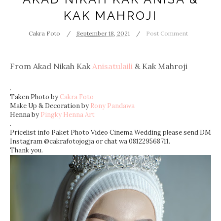
KAK MAHROJI
Cakra Foto
September 18, 2021
Post Comment
From Akad Nikah Kak
Anisatulaili
& Kak Mahroji
.
Taken Photo by
Cakra Foto
Make Up & Decoration by
Rony Pandawa
Henna by
Pingky Henna Art
.
Pricelist info Paket Photo Video Cinema Wedding please send DM
Instagram @cakrafotojogja or chat wa 081229568711.
Thank you.