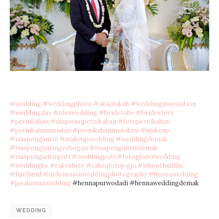
#wedding
#weddingphoto
#akadnikah
#weddinginspiration
#weddingday
#ideawedding
#bridetobe
#bridestory
#pernikahan
#inspirasipernikahan
#fotopernikahan
#pernikahanmuslim
#pernikahanmasakini
#makeup
#riaspengantin
#makeupwedding
#weddingdemak
#riaspengantingrobogan
#riaspengantindemak
#riaspengantinpati
#weddingpati
#fotograferwedding
#weddingku
#cakrafoto
#cakrafotojogja
#ishootfujifilm
#fujifilmid
#indonesianweddingphotography
#hennawedding
#jasahennawedding
#hennapurwodadi #hennaweddingdemak
WEDDING