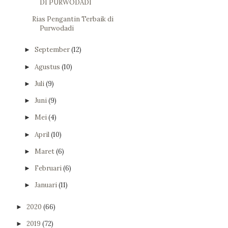
DI PURWODADI
Rias Pengantin Terbaik di
Purwodadi
September
(12)
►
Agustus
(10)
►
Juli
(9)
►
Juni
(9)
►
Mei
(4)
►
April
(10)
►
Maret
(6)
►
Februari
(6)
►
Januari
(11)
►
2020
(66)
►
2019
(72)
►