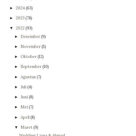
2024
(63)
►
2023
(78)
►
2022
(93)
▼
Desember
(9)
►
November
(5)
►
Oktober
(12)
►
September
(10)
►
Agustus
(7)
►
Juli
(4)
►
Juni
(8)
►
Mei
(7)
►
April
(8)
►
Maret
(9)
▼
Wedding Liana & Ahmad