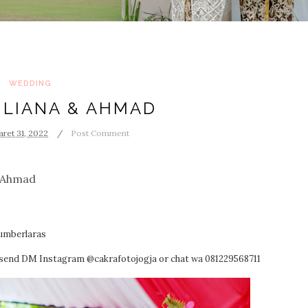
WEDDING
 LIANA & AHMAD
ret 31, 2022
Post Comment
Ahmad
umberlaras
e send DM Instagram @cakrafotojogja or chat wa 081229568711