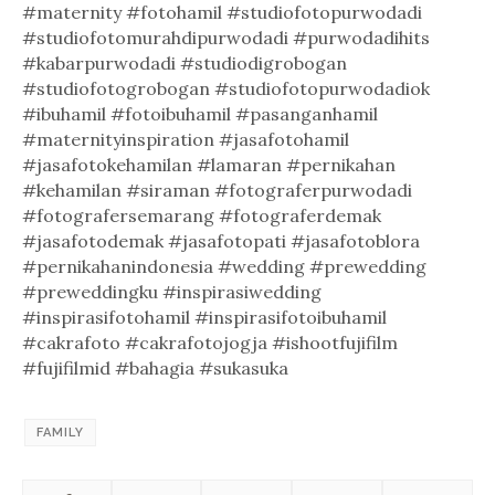
#maternity #fotohamil #studiofotopurwodadi
#studiofotomurahdipurwodadi #purwodadihits
#kabarpurwodadi #studiodigrobogan
#studiofotogrobogan #studiofotopurwodadiok
#ibuhamil #fotoibuhamil #pasanganhamil
#maternityinspiration #jasafotohamil
#jasafotokehamilan #lamaran #pernikahan
#kehamilan #siraman #fotograferpurwodadi
#fotografersemarang #fotograferdemak
#jasafotodemak #jasafotopati #jasafotoblora
#pernikahanindonesia #wedding #prewedding
#preweddingku #inspirasiwedding
#inspirasifotohamil #inspirasifotoibuhamil
#cakrafoto #cakrafotojogja #ishootfujifilm
#fujifilmid #bahagia #sukasuka
FAMILY