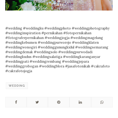
#wedding
#weddingku
#weddingphoto
#weddingphotography
#weddinginspiration
#pernikahan
#fotopernikahan
#fotograferpernikahan
#weddingjogja
#weddingmagelang
#weddingkebumen
#weddingpurworejo
#weddingklaten
#weddingwonogiri
#weddinggunungkidul
#weddingsemarang
#weddingdemak
#weddingsolo
#weddingpurwodadi
#weddingkudus
#weddingsalatiga
#weddingkaranganyar
#weddingpati
#weddingrembang
#weddingjepara
#weddinggrobogan
#weddingblora
#jasafotonikah
#cakrafoto
#cakrafotojogja
WEDDING