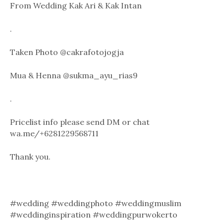
From Wedding Kak Ari & Kak Intan
.
Taken Photo @cakrafotojogja
Mua & Henna @sukma_ayu_rias9
.
Pricelist info please send DM or chat
wa.me/+6281229568711
Thank you.
#wedding #weddingphoto #weddingmuslim
#weddinginspiration #weddingpurwokerto