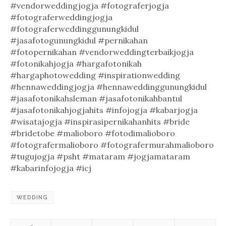
#vendorweddingjogja #fotograferjogja
#fotograferweddingjogja
#fotograferweddinggunungkidul
#jasafotogunungkidul #pernikahan
#fotopernikahan #vendorweddingterbaikjogja
#fotonikahjogja #hargafotonikah
#hargaphotowedding #inspirationwedding
#hennaweddingjogja #hennaweddinggunungkidul
#jasafotonikahsleman #jasafotonikahbantul
#jasafotonikahjogjahits #infojogja #kabarjogja
#wisatajogja #inspirasipernikahanhits #bride
#bridetobe #malioboro #fotodimalioboro
#fotografermalioboro #fotografermurahmalioboro
#tugujogja #psht #mataram #jogjamataram
#kabarinfojogja #icj
WEDDING