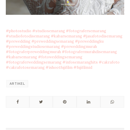
#photostudio
#studiosemarang
#fotografersemarang
#studiofotodisemarang
#kabarsemarang
#jasafotodisemarang
#prewedding
#preweddingsemarang
#preweddingku
#preweddingstudiosemarang
#preweddingmurah
#fotograferpreweddingmurah
#fotografermurahdisemarang
#kabarsemarang
#fotoweddingsemarang
#fotograferweddingsemarang
#infosemaranghits
#cakrafoto
#cakrafotosemarang
#ishootfujifilm
#fujifilmid
ARTIKEL