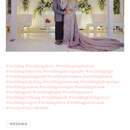
#wedding
#weddingphoto
#weddinginspiration
#weddingindonesia
#weddingphotography
#weddingjogja
#weddinggunungkidul
#weddingkebumen
#weddingklaten
#weddingmagelang
#weddingsemarang
#weddingkulonprogo
#weddingpacitan
#weddingwonogiri
#weddingdemak
#weddingpati
#weddingkudus
#weddingjepara
#weddingrembang
#weddingsolo
#weddingkaranganyar
#weddingsragen
#weddingblora
#weddingpurwodadi
#fotograferpernikahan
WEDDING