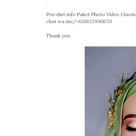
.
Pricelist info Paket Photo Video Cin
chat wa.me/+6281229568711
Thank you.