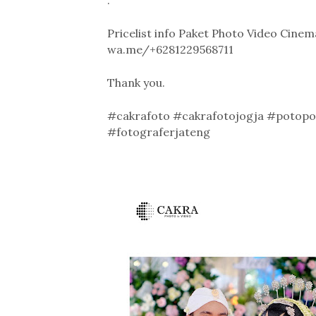
.
Pricelist info Paket Photo Video Cine
wa.me/+6281229568711
Thank you.
#cakrafoto #cakrafotojogja #potopo
#fotograferjateng