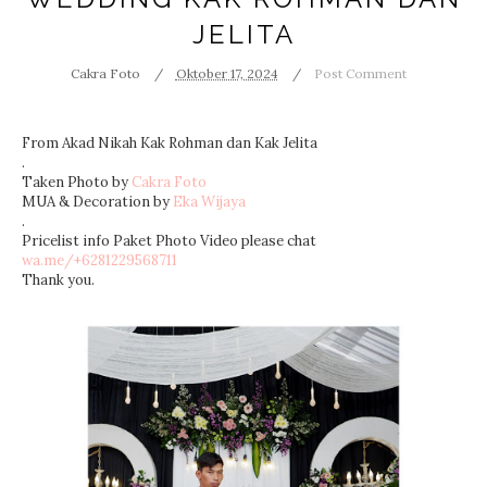
JELITA
Cakra Foto
Oktober 17, 2024
Post Comment
From Akad Nikah Kak Rohman dan Kak Jelita
.
Taken Photo by
Cakra Foto
MUA & Decoration by
Eka Wijaya
.
Pricelist info Paket Photo Video please chat
wa.me/+6281229568711
Thank you.