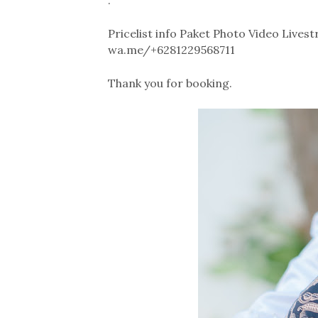
.
Pricelist info Paket Photo Video Live
wa.me/+6281229568711
Thank you for booking.