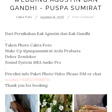
GANDHI - PUSPA SUMIRAT
Cakra Foto
Agustus 14, 2025
Post Comment
Dari Pernikahan Kak Agustin dan Kak Gandhi 
.
Taken Photo 
Cakra Foto
Make Up @puspasumirat 
Arda Prafasta
Dekor 
Zendekor
Sound System @RA Audio Pro 
.
Pricelist info Paket Photo Video Please DM or chat 
wa.me/+6281229568711
Thank you for booking 