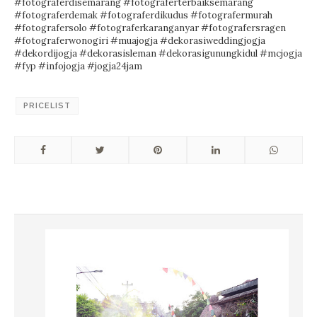
#fotograferdisemarang #fotograferterbaiksemarang
#fotograferdemak #fotograferdikudus #fotografermurah
#fotografersolo #fotograferkaranganyar #fotografersragen
#fotograferwonogiri #muajogja #dekorasiweddingjogja
#dekordijogja #dekorasisleman #dekorasigunungkidul #mcjogja
#fyp #infojogja #jogja24jam
PRICELIST