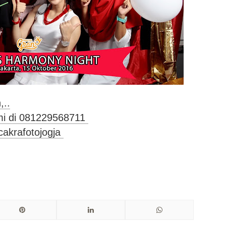
,..
ami di 081229568711
cakrafotojogja