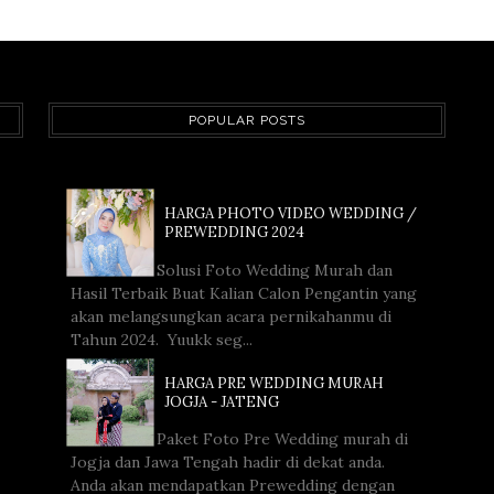
POPULAR POSTS
HARGA PHOTO VIDEO WEDDING /
PREWEDDING 2024
Solusi Foto Wedding Murah dan
Hasil Terbaik Buat Kalian Calon Pengantin yang
akan melangsungkan acara pernikahanmu di
Tahun 2024. Yuukk seg...
HARGA PRE WEDDING MURAH
JOGJA - JATENG
Paket Foto Pre Wedding murah di
Jogja dan Jawa Tengah hadir di dekat anda.
Anda akan mendapatkan Prewedding dengan